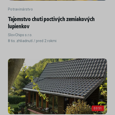
Potravinárstvo
Tajomstvo chuti poctivých zemiakových
lupienkov
SlovChips s.r.o.
8 tis. zhliadnutí / pred 2 rokmi
03:51