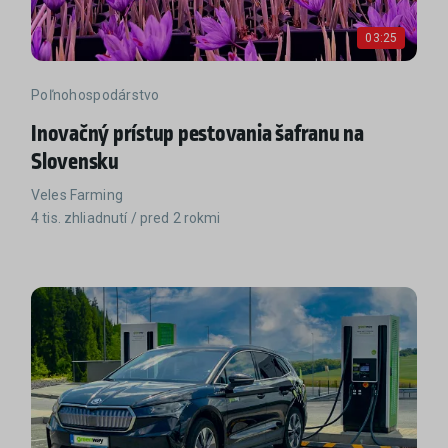
03:25
Poľnohospodárstvo
Inovačný prístup pestovania šafranu na
Slovensku
Veles Farming
4 tis. zhliadnutí / pred 2 rokmi