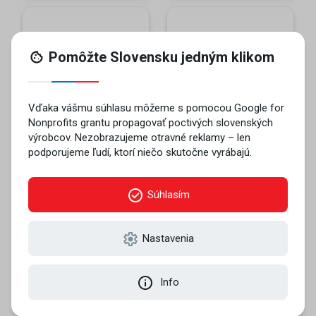
Realizované s finančnou podporou Nadácie
Ministerstva hospodárstva SR na rok 2023