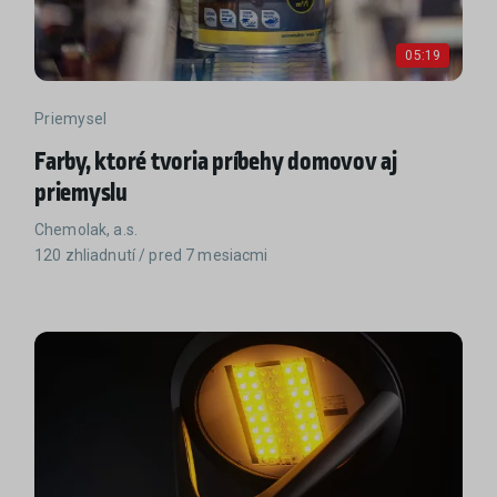
05:19
Priemysel
Farby, ktoré tvoria príbehy domovov aj
priemyslu
Chemolak, a.s.
120 zhliadnutí / pred 7 mesiacmi