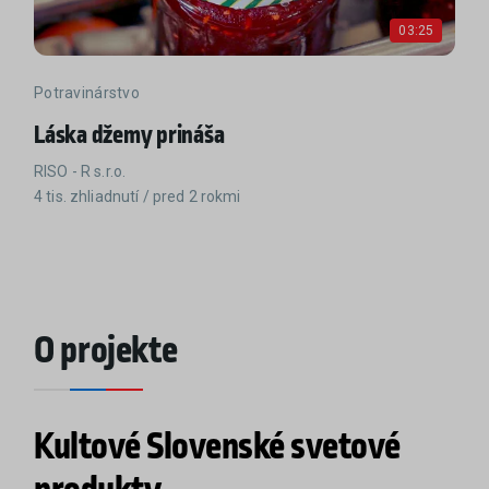
03:25
Potravinárstvo
Láska džemy prináša
RISO - R s.r.o.
4 tis. zhliadnutí / pred 2 rokmi
O projekte
Kultové Slovenské svetové