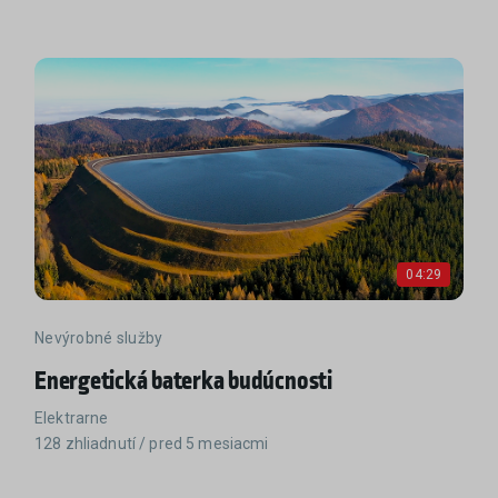
04:29
Nevýrobné služby
Energetická baterka budúcnosti
Elektrarne
128 zhliadnutí / pred 5 mesiacmi