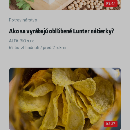
03:47
Potravinárstvo
Ako sa vyrábajú obľúbené Lunter nátierky?
ALFA BIO s.r.o.
69 tis. zhliadnutí / pred 2 rokmi
03:37