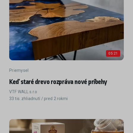
05:21
Priemysel
Keď staré drevo rozpráva nové príbehy
VTF WALL s.r.o
33 tis. zhliadnutí / pred 2 rokmi