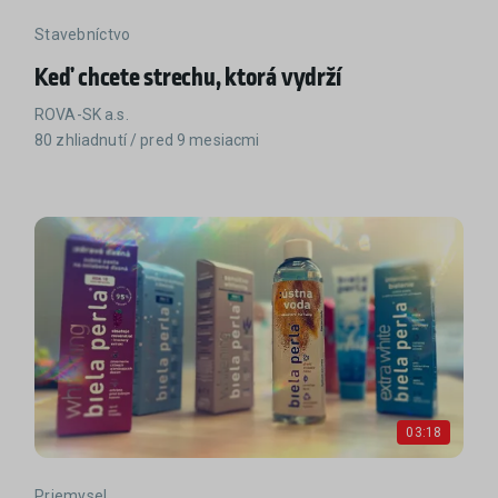
Stavebníctvo
Keď chcete strechu, ktorá vydrží
ROVA-SK a.s.
80 zhliadnutí / pred 9 mesiacmi
03:18
Priemysel