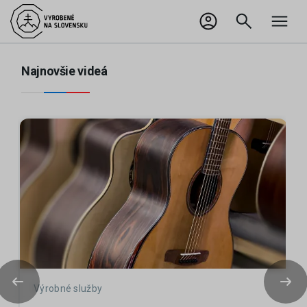
EN
Odhlásiť sa
Najnovšie videá
Výrobné služby