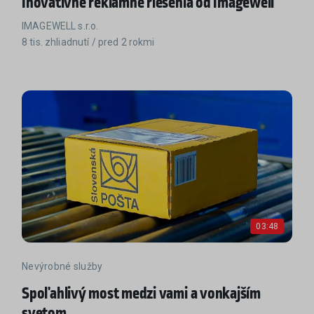
Inovatívne reklamné riešenia od Imagewell
IMAGEWELL s.r.o.
8 tis. zhliadnutí / pred 2 rokmi
03:48
Nevýrobné služby
Spoľahlivý most medzi vami a vonkajším
svetom