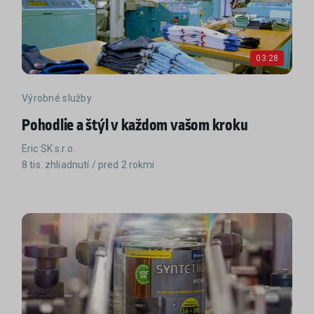
03:28
Výrobné služby
Pohodlie a štýl v každom vašom kroku
Eric SK s.r.o.
8 tis. zhliadnutí / pred 2 rokmi