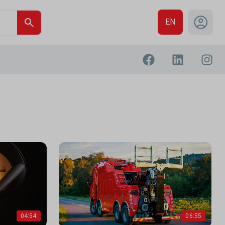
EN
04:54
06:55