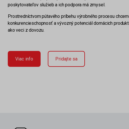
poskytovateľov služieb a ich podpora má zmysel.
Prostredníctvom pútavého príbehu výrobného procesu chceme 
konkurencieschopnosť a vývozný potenciál domácich produktov
ako veci z dovozu.
Viac info
Pridajte sa