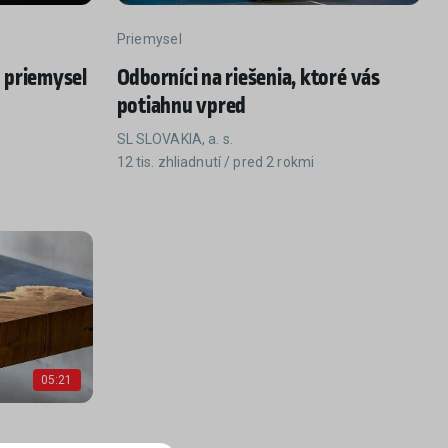
Priemysel
 priemysel
Odborníci na riešenia, ktoré vás
potiahnu vpred
SL SLOVAKIA, a. s.
12 tis. zhliadnutí / pred 2 rokmi
05:21