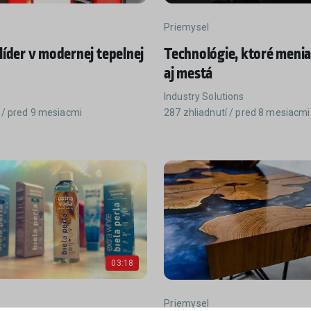
Priemysel
líder v modernej tepelnej
Technológie, ktoré menia
aj mestá
Industry Solutions
 / pred 9 mesiacmi
287 zhliadnutí / pred 8 mesiacmi
03:18
Priemysel