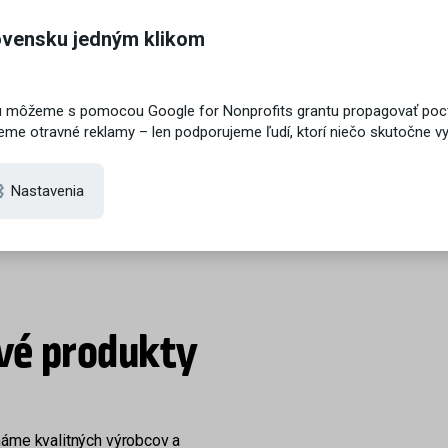
etrná ústna hygiena
Keď staré drevo rozpráv
príbehy
s r.o.
tí / pred 2 rokmi
VTF WALL s.r.o
33 tis. zhliadnutí / pred 2 rokmi
vé produkty
máme kvalitných výrobcov a