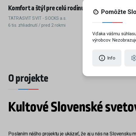
Komfort a štýl pre celú rodinu
Účinná a š
TATRASVIT SVIT - SOCKS a.s.
DIMENZIA spol. 
6 tis. zhliadnutí / pred 2 rokmi
5 tis. zhliadnu
O projekte
Kultové Slovenské sveto
Poslaním nášho projektu je ukázať, že aj u nás na Slovensku 