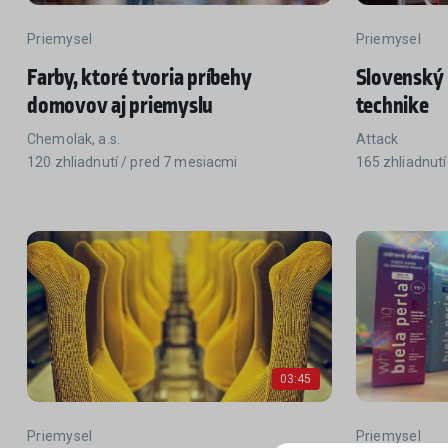
Priemysel
Priemysel
Farby, ktoré tvoria príbehy
Slovenský 
domovov aj priemyslu
technike
Chemolak, a.s.
Attack
120 zhliadnutí / pred 7 mesiacmi
165 zhliadnutí
03:45
Priemysel
Priemysel