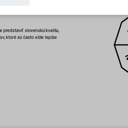
máme kvalitných výrobcov a
predstaviť slovenskú kvalitu,
, ktoré sú často ešte lepšie