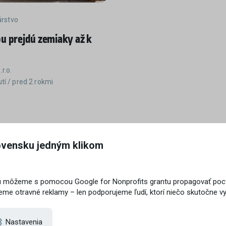
rstvo
u prejdú zemiaky až k
r.o.
utí / pred 2 rokmi
vé produkty