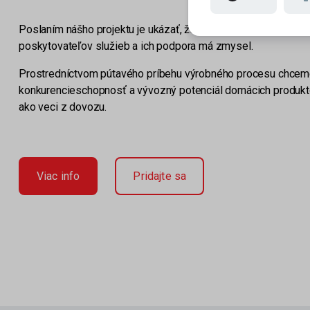
Poslaním nášho projektu je ukázať, že aj u nás na Slovensku 
poskytovateľov služieb a ich podpora má zmysel.
Prostredníctvom pútavého príbehu výrobného procesu chceme 
konkurencieschopnosť a vývozný potenciál domácich produktov
ako veci z dovozu.
Viac info
Pridajte sa