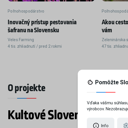
Poľnohospodárstvo
Poľnohospodá
Inovačný prístup pestovania
Akou cesto
šafranu na Slovensku
vám
Veles Farming
Zeleninárska s.
4 tis. zhliadnutí / pred 2 rokmi
47 tis. zhliadn
O projekte
Kultové Slovenské sveto