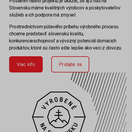
Poslaním nášho projektu je ukázať, že aj u nás na
Slovensku máme kvalitných výrobcov a poskytovateľov
služieb a ich podpora má zmysel.
Prostredníctvom pútavého príbehu výrobného procesu
chceme predstaviť slovenskú kvalitu,
konkurencieschopnosť a vývozný potenciál domácich
produktov, ktoré sú často ešte lepšie ako veci z dovozu.
Viac info
Pridajte sa