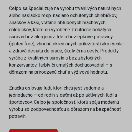
Celpo sa špecializuje na výrobu trvanlivých naturálnych
alebo nasladko resp. naslano ochutených chlebíčkov,
snackov a kaší, vrátane obľúbených hrachových
chlebíčkov, ktoré sú vyrobené z nutrične bohatých
surovín bez alergénov. Ide o bezlepkové potraviny
(gluten free), vhodné okrem iných príležitostí ako rýchla
a zdravá desiata do práce, školy či na cesty. Produkty
vyrába z kvalitných surovín a bez zbytočných
konzervantov, farbív či umelých dochucovadiel – s
dôrazom na prirodzenú chuť a výživovú hodnotu.
Značka oslovuje ľudí, ktorí chcú jesť vedome a
jednoducho – od rodín s deťmi až po aktívnych ľudí a
športovcov. Celpo je spoločnosť, ktorá spája modernú
výrobu so zodpovednosťou a dôrazom na bezpečnosť
potravín.