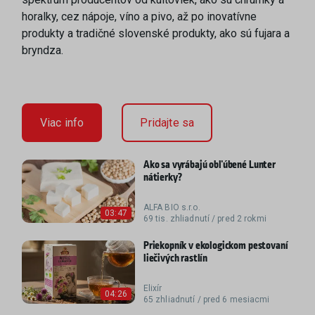
horalky, cez nápoje, víno a pivo, až po inovatívne
produkty a tradičné slovenské produkty, ako sú fujara a
bryndza.
Viac info
Pridajte sa
Ako sa vyrábajú obľúbené Lunter
nátierky?
ALFA BIO s.r.o.
03:47
69 tis. zhliadnutí / pred 2 rokmi
Priekopník v ekologickom pestovaní
liečivých rastlín
Elixír
04:26
65 zhliadnutí / pred 6 mesiacmi