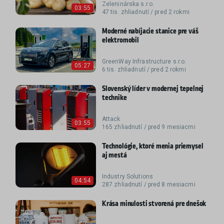
Zeleninárska s.r.o.
03:55
47 tis. zhliadnutí / pred 2 rokmi
Moderné nabíjacie stanice pre váš
elektromobil
GreenWay Infrastructure s.r.o.
05:27
6 tis. zhliadnutí / pred 2 rokmi
Slovenský líder v modernej tepelnej
technike
Attack
03:55
165 zhliadnutí / pred 9 mesiacmi
Technológie, ktoré menia priemysel
aj mestá
Industry Solutions
04:54
287 zhliadnutí / pred 8 mesiacmi
Krása minulosti stvorená pre dnešok