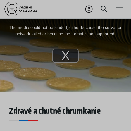
EN
Odhlásiť sa
This
is
a
The media could not be loaded, either because the server or
modal
window.
network failed or because the format is not supported.
Play
Video
Zdravé a chutné chrumkanie