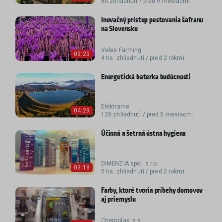
80 zhliadnutí / pred 9 mesiacmi
Inovačný prístup pestovania šafranu
na Slovensku
Veles Farming
03:25
4 tis. zhliadnutí / pred 2 rokmi
Energetická baterka budúcnosti
Elektrarne
04:29
128 zhliadnutí / pred 5 mesiacmi
Účinná a šetrná ústna hygiena
DIMENZIA spol. s r.o.
03:18
5 tis. zhliadnutí / pred 2 rokmi
Farby, ktoré tvoria príbehy domovov
aj priemyslu
Chemolak, a.s.