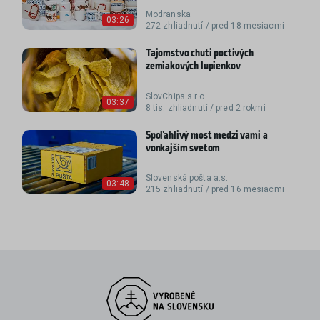
Modranska
03:26
272 zhliadnutí / pred 18 mesiacmi
Tajomstvo chuti poctivých
zemiakových lupienkov
SlovChips s.r.o.
03:37
8 tis. zhliadnutí / pred 2 rokmi
Spoľahlivý most medzi vami a
vonkajším svetom
Slovenská pošta a.s.
03:48
215 zhliadnutí / pred 16 mesiacmi