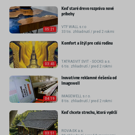
Keď staré drevo rozpráva nové
príbehy
VTF WALL s.r.o
05:21
33 tis. zhliadnutí / pred 2 rokmi
Komfort a štýl pre celú rodinu
TATRASVIT SVIT - SOCKS a.s.
03:45
6 tis. zhliadnutí / pred 2 rokmi
Inovatívne reklamné riešenia od
Imagewell
IMAGEWELL s.r.o.
04:19
8 tis. zhliadnutí / pred 2 rokmi
Keď chcete strechu, ktorá vydrží
ROVA-SK a.s.
03:51