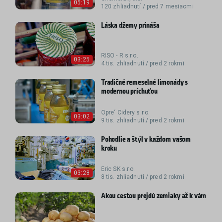
05:19
120 zhliadnutí / pred 7 mesiacmi
Láska džemy prináša
RISO - R s.r.o.
03:25
4 tis. zhliadnutí / pred 2 rokmi
Tradičné remeselné limonády s
modernou príchuťou
Opre‘ Cidery s.r.o.
03:02
9 tis. zhliadnutí / pred 2 rokmi
Pohodlie a štýl v každom vašom
kroku
Eric SK s.r.o.
03:28
8 tis. zhliadnutí / pred 2 rokmi
Akou cestou prejdú zemiaky až k vám