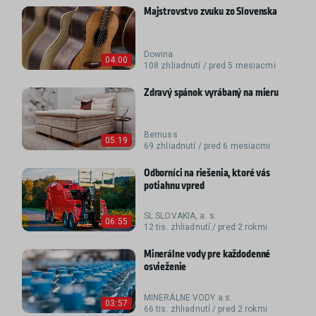
Majstrovstvo zvuku zo Slovenska
Dowina
04:00
108 zhliadnutí / pred 5 mesiacmi
Zdravý spánok vyrábaný na mieru
Bernuss
05:19
69 zhliadnutí / pred 6 mesiacmi
Odborníci na riešenia, ktoré vás
potiahnu vpred
SL SLOVAKIA, a. s.
06:55
12 tis. zhliadnutí / pred 2 rokmi
Minerálne vody pre každodenné
osvieženie
MINERÁLNE VODY a.s.
03:57
66 tis. zhliadnutí / pred 2 rokmi